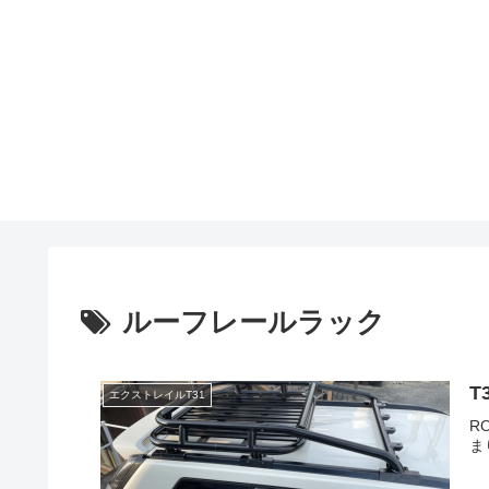
ルーフレールラック
T
エクストレイルT31
R
ま