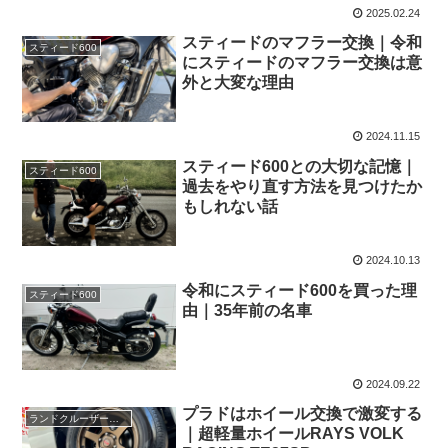
2025.02.24
スティードのマフラー交換｜令和
スティード600
にスティードのマフラー交換は意
外と大変な理由
2024.11.15
スティード600との大切な記憶｜
スティード600
過去をやり直す方法を見つけたか
もしれない話
2024.10.13
令和にスティード600を買った理
スティード600
由｜35年前の名車
2024.09.22
プラドはホイール交換で激変する
ランドクルーザープラド
｜超軽量ホイールRAYS VOLK